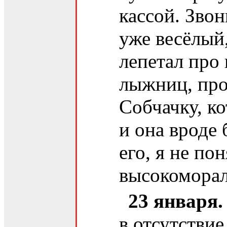
кассой. Звон
уже весёлый,
лепетал про
лыжниц, про
Собчачку, к
и она вроде 
его, я не по
высокоморал
23 января.
в отсутстви