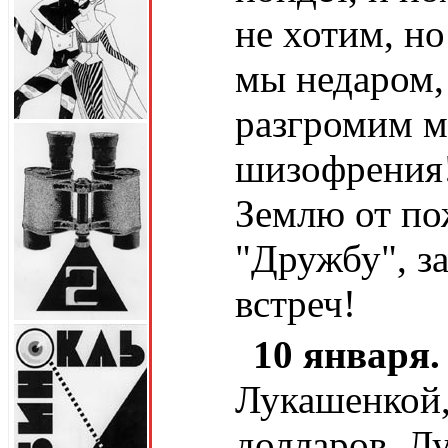
не хотим, н
мы недаром,
разгромим м
шизофрения!
Землю от по
"Дружбу", з
встреч!
10 января.
Лукашенкой,
долларов. Лу