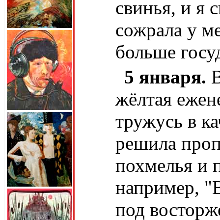
свинья, и я 
сожрала у м
больше гос
5 января.
В
жёлтая ежене
тружусь в ка
решила проп
похмелья и 
например, "
под восторж