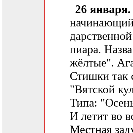
26 января.
начинающий 
дарственной
пиара. Назв
жёлтые". Ага
Стишки так 
"Вятской ку
Типа: "Осен
И летит во в
Местная зад