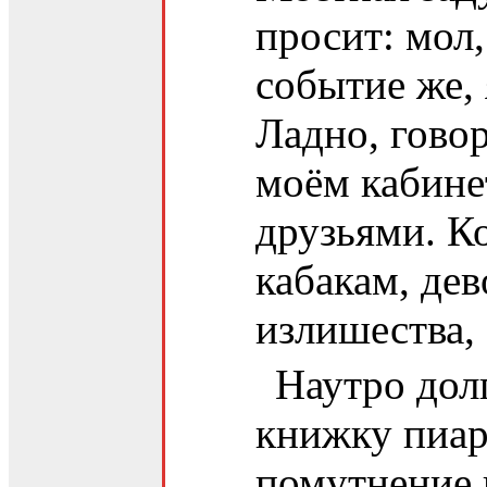
просит: мол,
событие же, 
Ладно, говор
моём кабине
друзьями. Ко
кабакам, дев
излишества, 
Наутро долг
книжку пиари
помутнение в