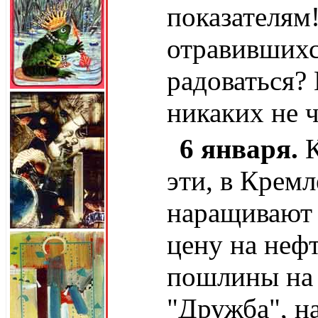
показателям
отравившихс
радоваться? 
никаких не 
6 января.
К
эти, в Кремл
наращивают 
цену на нефт
пошлины на 
"Дружба", н