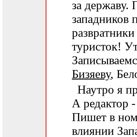
за державу.
западников 
развратники
туристок! У
Записываемс
Бизяеву
, Бе
Наутро я пр
А редактор -
Пишет в ном
влиянии Зап