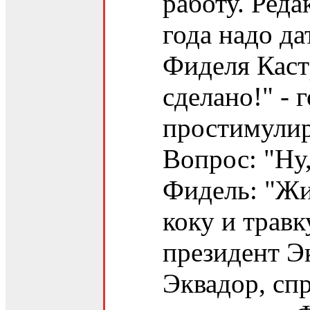
работу. Реда
года надо да
Фиделя Каст
сделано!" -
простимулир
Вопрос: "Ну,
Фидель: "Жи
коку и трав
президент Э
Эквадор, сп