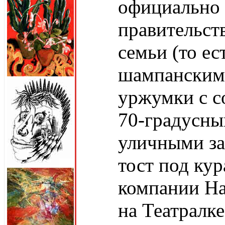
официально 
правительств
семьи (то ес
шампанским 
уржумки с с
70-градусны
уличными за
тост под ку
компании Н
на Театралк