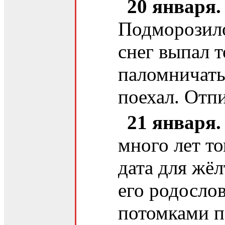
20 января.
Подморозило
снег выпал 
паломничать
поехал. Отп
21 января.
много лет то
дата для жё
его родосло
потомками п