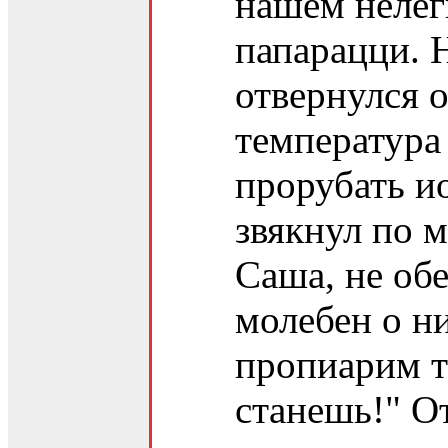
нашем нелёг
папарацци. 
отвернулся 
температура
прорубать ио
звякнул по 
Саша, не об
молебен о н
пропиарим т
станешь!" О