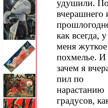
удушили. По
вчерашнего 
прошлогодне
как всегда, у
меня жуткое
похмелье. И
зачем я вчер
пил по
нарастанию
градусов, ка