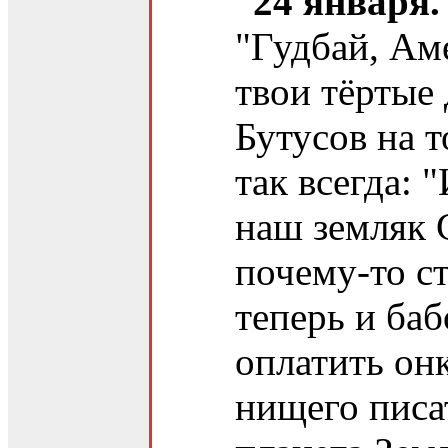
24 января.
"Гудбай, Ам
твои тёртые 
Бутусов на т
так всегда: 
наш земляк 
почему-то с
теперь и баб
оплатить онк
нищего писа