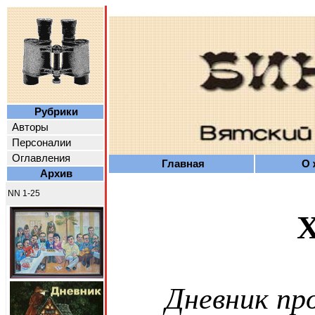
Рубрики
Авторы
Персоналии
Оглавления
Главная
О 
Архив
NN 1-25
Х
Дневник пр