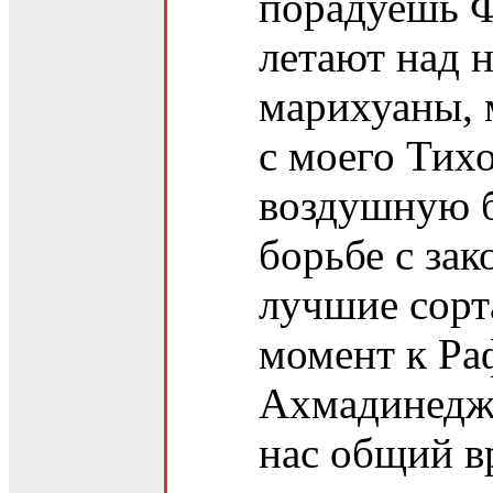
порадуешь Ф
летают над 
марихуаны, 
с моего Тих
воздушную б
борьбе с за
лучшие сорт
момент к Ра
Ахмадинеджа
нас общий в