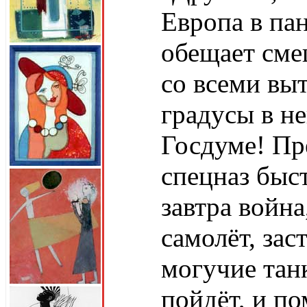
Европа в па
обещает сме
со всеми вы
градусы в н
Госдуме! Пр
спецназ быс
завтра война
самолёт, зас
могучие тан
пойдёт, и п