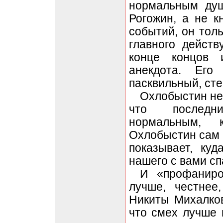
нормальным душ
Рогожин, а не 
событий, он толь
главного дейст
конце концов 
анекдота. Его
пасквильный, сте
Охлобыстин не
что последн
нормальным, 
Охлобыстин сам и
показывает, ку
нашего с вами сп
И «профаниро
лучше, честнее
Никиты Михалков
что смех лучше 