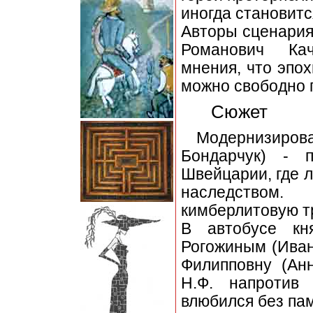
иногда становитс
Авторы сценари
Романович Кач
мнения, что эпох
можно свободно 
Сюжет
Модернизир
Бондарчук) - 
Швейцарии, где 
наследством
кимберлитовую т
В автобусе кн
Рогожиным (Иван
Филипповну (Анн
Н.Ф. напротив
влюбился без пам