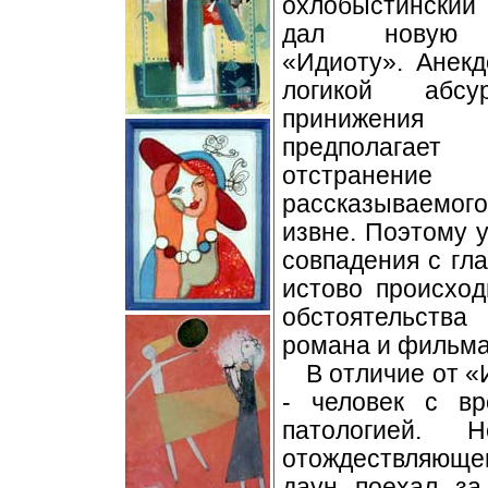
охлобыстинский
дал новую 
«Идиоту». Анекд
логикой абс
принижения
предполагает
отстранен
рассказываемого
извне. Поэтому 
совпадения с гл
истово происхо
обстоятельства
романа и фильма
В отличие от «
- человек с вр
патологией. Н
отождествляющег
даун поехал за