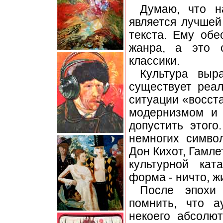
Думаю, что н
является лучше
текста. Ему обе
жанра, а это 
классики.
Культура выр
существует реал
ситуации «восст
модернизмом и 
допустить этог
немногих символ
Дон Кихот, Гамле
культурной кат
форма - ничто, жи
После эпохи 
помнить, что а
некоего абсолют