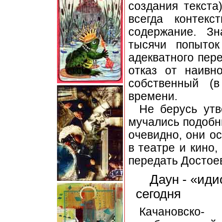
создания текста
всегда контек
содержание. Зн
тысячи попыток
адекватного пере
отказ от наивн
собственный (
времени.
Не берусь утв
мучались подоб
очевидно, они о
в театре и кино,
передать Достоев
Даун - «иди
сегодня
Качановско-