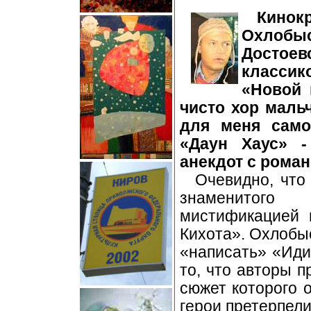
Кинокр
Охлобы
Достоев
класси
«Новой 
чисто хор маль
для меня само
«Даун Хаус» -
анекдот с роман
Очевидно, что
знаменитого
мистификацией 
Кихота». Охлобы
«написать» «Иди
то, что авторы 
сюжет которого 
герои претерпели