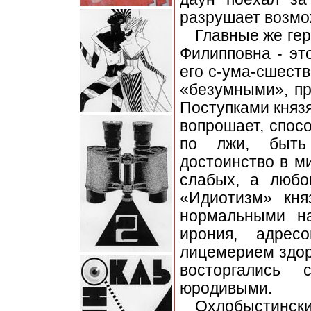
разрушает возмо
Главные же гер
Филипповна - эт
его с-ума-сшест
«безумными», п
Поступками княз
вопрошает, спос
по лжи, быть
достоинство в м
слабых, а любо
«Идиотизм» кня
нормальными на
ирония, адрес
лицемерием здор
восторгались 
юродивыми.
Охлобыстинск