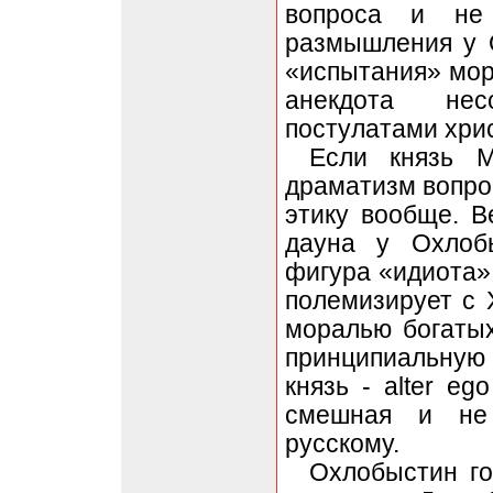
вопроса и не 
размышления у 
«испытания» мор
анекдота нес
постулатами хри
Если князь М
драматизм вопро
этику вообще. 
дауна у Охлобы
фигура «идиота»
полемизирует с 
моралью богатых
принципиальную 
князь - alter e
смешная и не 
русскому.
Охлобыстин го