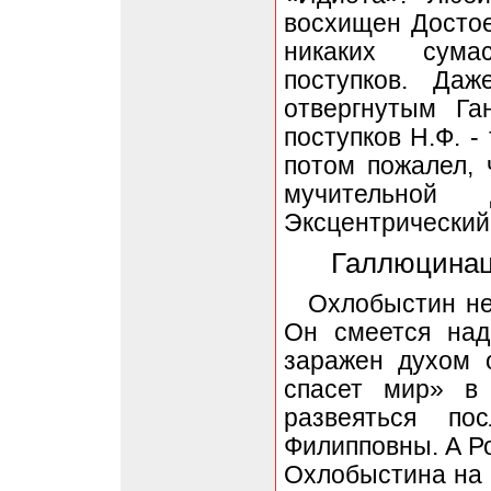
восхищен Досто
никаких сума
поступков. Да
отвергнутым Га
поступков Н.Ф. -
потом пожалел, 
мучительной
Эксцентрический
Галлюцинац
Охлобыстин не
Он смеется над
заражен духом 
спасет мир» в 
развеяться по
Филипповны. А Ро
Охлобыстина на 