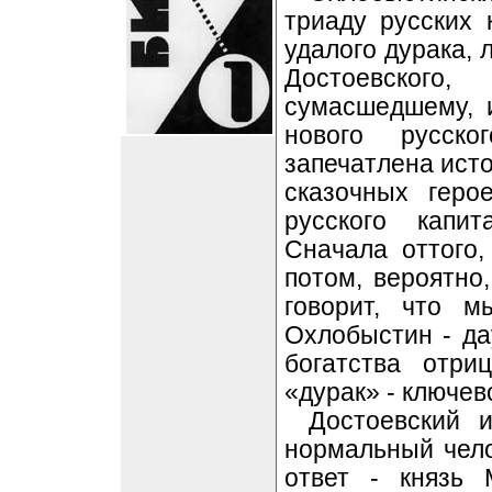
триаду русских 
удалого дурака, 
Достоевского
сумасшедшему, 
нового русск
запечатлена ист
сказочных геро
русского капи
Сначала оттого,
потом, вероятно,
говорит, что м
Охлобыстин - да
богатства отри
«дурак» - ключев
Достоевский 
нормальный чел
ответ - князь 