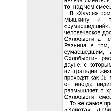
нельзя смеяться
то, над чем смее
В «Хаусе» осм
Мышкину и т
«сумасшедший»
человеческое дос
Охлобыстина с
Разница в том,
сумасшедшим, 
Охлобыстин рас
дауне, с которы
ни трагедии жи
проходят как бы 
он иногда види
размышляет о хр
Охлобыстин смее
То же самое пр
«Идиота». Люби