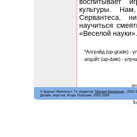
воспитывает и
культуры. На
Сервантеса, н
научиться смеят
«Веселой науки»
*Апгрэйд (up-grade) - 
апдэйт (up-date) - ул
Дос
© журнал «Бинокль». Гл. редактор:
Михаил Коковихин
, 2002-
Дизайн, верстка: Игорь Полушин, 2002-2004
Х