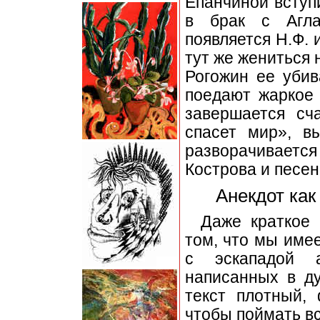
Епанчиной вступ
в брак с Агла
появляется Н.Ф. 
тут же жениться 
Рогожин ее уби
поедают жаркое
завершается сч
спасет мир», в
разворачивается
Кострова и песен
Анекдот как
Даже краткое 
том, что мы име
с эскападой а
написанных в д
текст плотный,
чтобы поймать в