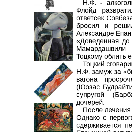
Н.Ф. - алкого
Флойд разврати
ответсек Совбез
бросил и реши
Александре Епан
«Доведенная до
Мамардашвили и
Тоцкому облить е
Тоцкий сговари
Н.Ф. замуж за «б
вагона просроч
(Юозас Будрайти
супругой (Бар
дочерей.
После лечения
Однако с первог
сдерживается п