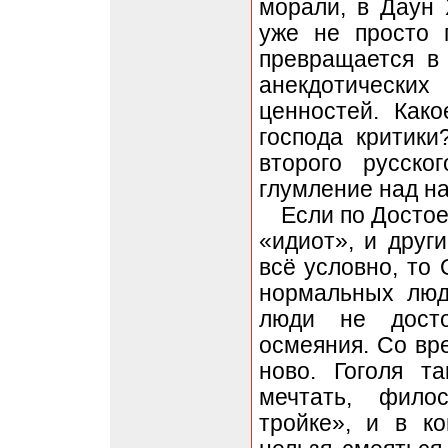
морали, в Даун 
уже не просто 
превращается в
анекдотических
ценностей. Как
господа критик
второго русско
глумление над н
Если по Достое
«идиот», и друг
всё условно, то
нормальных люд
люди не досто
осмеяния. Со вре
ново. Гоголя т
мечтать, фило
тройке», и в к