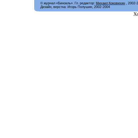
© журнал «Бинокль». Гл. редактор:
Михаил Коковихин
, 2002-
Дизайн, верстка: Игорь Полушин, 2002-2004
Х