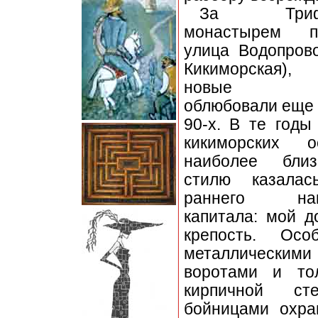
За Трифо
монастырем пр
улица Водопрово
Кикиморская),
новые ру
облюбовали еще 
90-х. В те годы
кикиморских о
наиболее бли
стилю казалас
раннего нак
капитала: мой д
крепость. Осо
металлическими
воротами и то
кирпичной с
бойницами охра