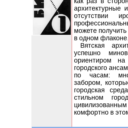
как раз в сторо
архитектурные 
отсутствии ир
профессиональны
можете получить
в одном флаконе
Вятская архи
успешно мино
ориентиром на
городского ансам
по часам: мно
забором, которы
городская сред
стильном горо
цивилизованн
комфортно в этом