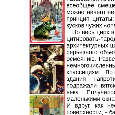
всеобщее смеше
можно ничего не
принцип цитаты:
кусков чужих «оп
Но весь цирк в
цитировать-
архитектурных ше
серьезного объе
осмеянию. Разве
немногочислен
классицизм. Во
здания напрот
подражали вятс
века. Получил
маленькими окна
И вдруг, как н
поверхности, - б