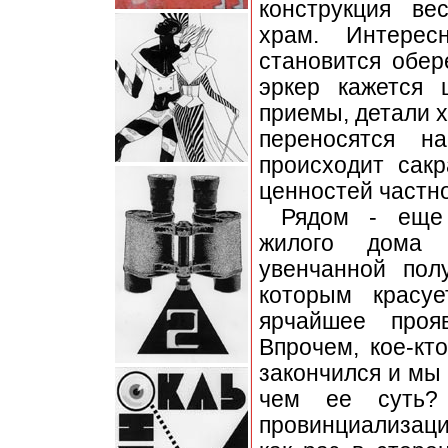
конструкция ве
храм. Интерес
становится обер
эркер кажется 
приемы, детали 
переносятся н
происходит сакр
ценностей частно
Рядом - еще 
жилого дома 
увенчанной пол
которым красу
ярчайшее прояв
Впрочем, кое-кт
закончился и мы 
чем ее суть?
провинциализац