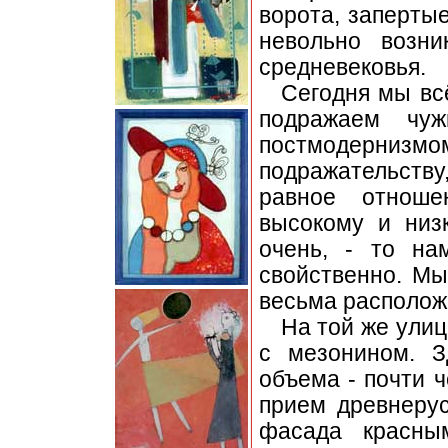
ворота, запертые
невольно возни
средневековья.
Сегодня мы вс
подражаем чу
постмодернизмо
подражательств
равное отноше
высокому и низ
очень, - то на
свойственно. Мы
весьма располож
На той же улиц
с мезонином. З
объема - почти 
прием древнерус
фасада красны