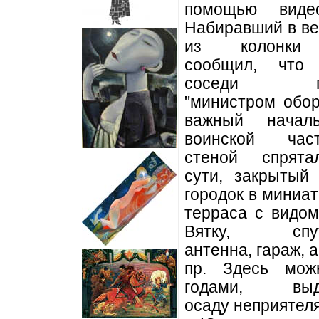
помощью видео
Набиравший в ве
из колонки
сообщил, что 
соседи пр
"министром обор
важный начал
воинской ча
стеной спрята
сути, закрытый
городок в миниа
терраса с видом
Вятку, спут
антенна, гараж, 
пр. Здесь мож
годами, выд
осаду неприятеля