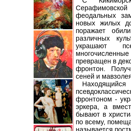
С Кикиморс
Серафимовск
феодальных зам
новых жилых до
поражает обили
различных кул
украшают пс
многочисленные
превращен в деко
фронтон. Получ
сеней и мавзолея
Находящийс
псевдоклассич
фронтоном - укр
эркера, а вмес
бывают в христи
по всему, помеща
называется пост