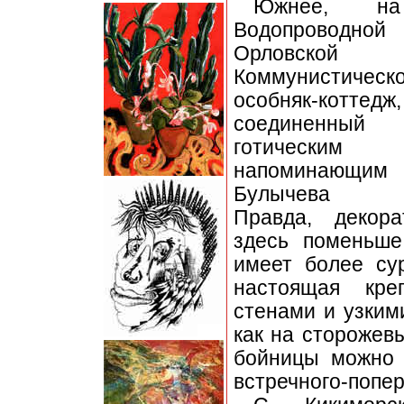
Южнее, н
Водопрово
Орловско
Коммунистиче
особняк-коттедж,
соединен
готическим 
напоминающ
Булычева (
Правда, декора
здесь поменьше
имеет более су
настоящая кре
стенами и узкими
как на сторожев
бойницы можно 
встречного-попер