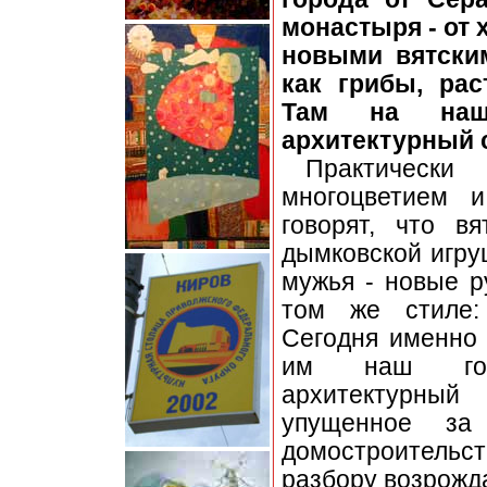
монастыря - от 
новыми вятским
как грибы, ра
Там на наш
архитектурный 
Практическ
многоцветием и
говорят, что в
дымковской игру
мужья - новые р
том же стиле:
Сегодня именно 
им наш горо
архитектурный
упущенное за 
домостроительст
разбору возрожда