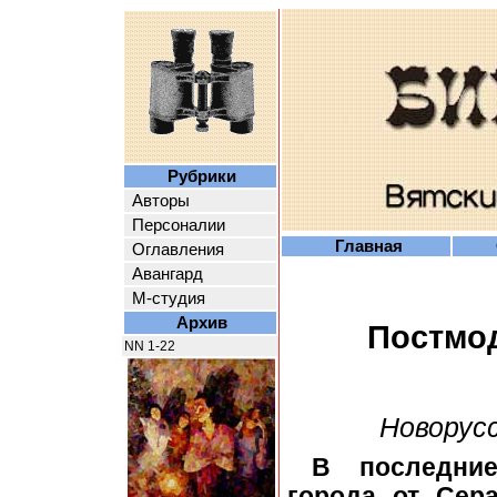
Рубрики
Авторы
Персоналии
Главная
Оглавления
Авангард
М-студия
Архив
Постмод
NN 1-22
Новорусс
В последние
города от Сер